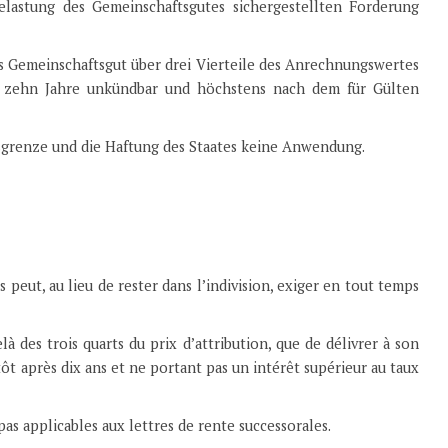
Belastung des Gemeinschaftsgutes sichergestellten Forderung
s Gemeinschaftsgut über drei Vierteile des Anrechnungswertes
ens zehn Jahre unkündbar und höchstens nach dem für Gülten
gsgrenze und die Haftung des Staates keine Anwendung.
s peut, au lieu de rester dans l’indivision, exiger en tout temps
elà des trois quarts du prix d’attribution, que de délivrer à son
tôt après dix ans et ne portant pas un intérêt supérieur au taux
as applicables aux lettres de rente successorales.