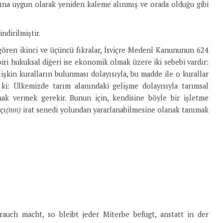
na uygun olarak yeniden kaleme alınmış ve orada olduğu gibi
indirilmiştir.
ngören ikinci ve üçüncü fıkralar, İsviçre Medenî Kanununun 624
ri hukuksal diğeri ise ekonomik olmak üzere iki sebebi vardır:
kin kuralların bulunması dolayısıyla, bu madde ile o kurallar
ki: Ülkemizde tarım alanındaki gelişme dolayısıyla tarımsal
nak vermek gerekir. Bunun için, kendisine böyle bir işletme
çı
(nın)
irat senedi yolundan yararlanabilmesine olanak tanımak
ch macht, so bleibt jeder Miterbe befugt, anstatt in der