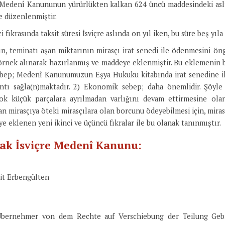
 Medenî Kanununun yürürlükten kalkan 624 üncü maddesindeki aslı
de düzenlenmiştir.
 fıkrasında taksit süresi İsviçre aslında on yıl iken, bu süre beş yıla 
ın, teminatı aşan miktarının mirasçı irat senedi ile ödenmesini ö
rnek alınarak hazırlanmış ve maddeye eklenmiştir. Bu eklemenin bi
bep; Medenî Kanunumuzun Eşya Hukuku kitabında irat senedine iliş
antı sağla(n)maktadır. 2) Ekonomik sebep; daha önemlidir. Şöyle 
çok küçük parçalara ayrılmadan varlığını devam ettirmesine ola
n mirasçıya öteki mirasçılara olan borcunu ödeyebilmesi için, miras
e eklenen yeni ikinci ve üçüncü fıkralar ile bu olanak tanınmıştır.
nak İsviçre Medenî Kanunu:
it Erbengülten
rnehmer von dem Rechte auf Verschiebung der Teilung Gebrau