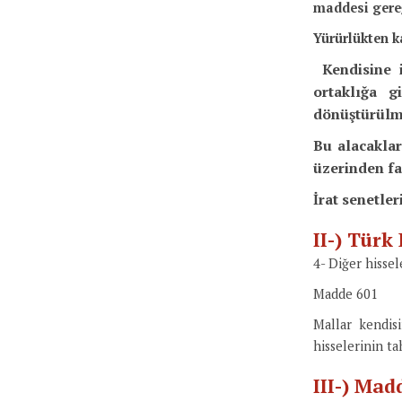
maddesi gereği
Yürürlükten k
Kendisine 
ortaklığa g
dönüştürülme
Bu alacaklar
üzerinden fai
İrat senetle
II-) Tür
4- Diğer hissel
Madde 601
Mallar kendisi
hisselerinin ta
III-) Mad