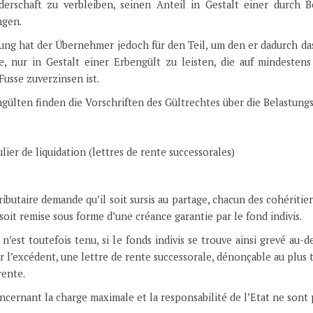
derschaft zu verbleiben, seinen Anteil in Gestalt einer durch 
ngen.
ng hat der Übernehmer jedoch für den Teil, um den er dadurch da
e, nur in Gestalt einer Erbengült zu leisten, die auf mindest
usse zuverzinsen ist.
gülten finden die Vorschriften des Gültrechtes über die Belastun
lier de liquidation (lettres de rente successorales)
ibutaire demande qu’il soit sursis au partage, chacun des cohéritier
 soit remise sous forme d’une créance garantie par le fond indivis.
 n’est toutefois tenu, si le fonds indivis se trouve ainsi grevé au-d
ur l’excédent, une lettre de rente successorale, dénonçable au plus 
rente.
ncernant la charge maximale et la responsabilité de l’Etat ne sont p