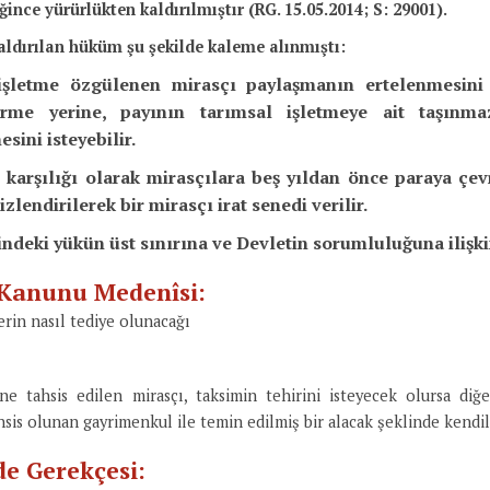
nce yürürlükten kaldırılmıştır (RG. 15.05.2014; S: 29001).
aldırılan hüküm şu şekilde kaleme alınmıştı:
işletme özgülenen mirasçı paylaşmanın ertelenmesini i
irme yerine, payının tarımsal işletmeye ait taşınm
sini isteyebilir.
 karşılığı olarak mirasçılara beş yıldan önce paraya çevr
zlendirilerek bir mirasçı irat senedi verilir.
rindeki yükün üst sınırına ve Devletin sorumluluğuna ilişk
k Kanunu Medenîsi:
erin nasıl tediye olunacağı
ne tahsis edilen mirasçı, taksimin tehirini isteyecek olursa diğ
hsis olunan gayrimenkul ile temin edilmiş bir alacak şeklinde kendile
de Gerekçesi: