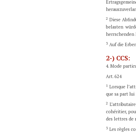
Ertragsgemein
herauszuverla
2
Diese Abfindu
belasten würd
herrschenden F
3
Auf die Erben
2-) CCS:
4. Mode particu
Art. 624
1
Lorsque l’attr
que sa part lui
2
L’attributaire
cohéritier, po
des lettres de 
3
Les règles co