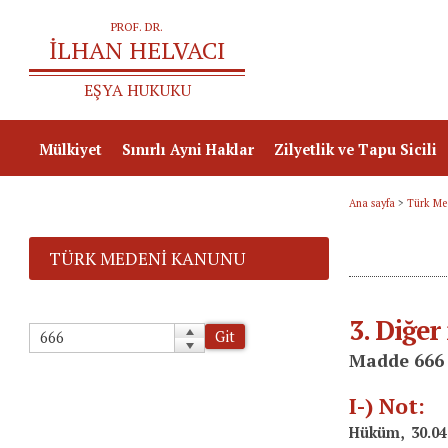
Mülkiyet
Sınırlı Ayni Haklar
Zilyetlik ve Tapu Sicili
Genel Hükümler
İrtifak Hakları ve Taşınmaz Yükü
Zilyetlik
Ana sayfa
>
Türk Me
Taşınmaz Mülkiyeti
Taşınmaz Rehni
Tapu Sicili
TÜRK MEDENI KANUNU
Taşınır Mülkiyeti
Taşınır Rehni
3. Diğer
Git
Madde 666
I-) Not:
Hüküm, 30.04