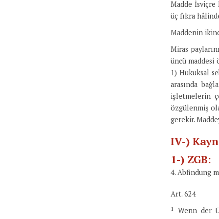
Madde İsviçre
üç fıkra hâlin
Maddenin ikinci
Miras payların
üncü maddesi ö
1) Hukuksal se
arasında bağl
işletmelerin 
özgülenmiş ola
gerekir. Maddey
IV-) Kay
1-) ZGB:
4. Abfindung m
Art. 624
1
Wenn der Übe