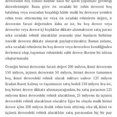
derecesinin boş olması hâlinde nasıl bir işlem yapılması gerektiği
düzenlenmiştir. Buna göre ön sıradaki bir rehin derecesi boş
tutulmuş veya sonradan boşaldığı hâlde malik bu dereceye yeniden
rehin tesis ettirmemiş ise veya ön sıradaki rehinlerin değeri, o
derecenin farazi değerinden daha az ise, bu boş derece veya
dereceler veya derece içi boşluklar dikkate alınmaksızın satış parası
arka sıradaki rehinli alacaklılar arasında yine bunların birbirine
öncelik derecesi dikkate alınarak paylaştırılacaktır. Bunun anlamı,
arka sıradaki rehinlerin bu boş derece veya derecelere kendiliğinden
ilerlemesi olup, taşınmaz rehnindeki sabit derece ilkesine bir istisna
oluşturmasıdır.
Örneğin birinci derecenin farazi değeri 200 milyon, ikinci derecenin
150 milyon, üçüncü derecenin 50 milyon, birinci derece tamamen
boş, ikinci derecedeki rehinli alacak miktarı sadece 125 milyon
liradan ibaret kalmış ve taşınmazın satış bedeli 150 milyon lira ise,
boş birinci derece dikkate alınmayacağından, bu satış parasının 125
milyonu ikinci derecedeki rehinli alacaklının, 25 milyonu da üçüncü
derecedeki rehinli alacaklının olacaktır. Eğer bu olayda malik birinci
derece içine 200 milyon liralık rehin tesis ettirmiş olsa idi, ikinci ve
üçüncü derecedeki rehinli alacaklılar satış parasından hiç bir pay