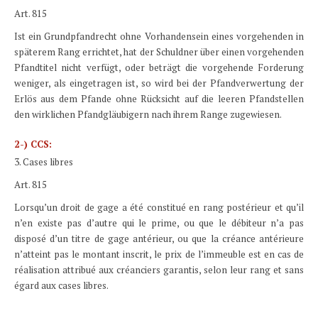
Art. 815
Ist ein Grundpfandrecht ohne Vorhandensein eines vorgehenden in
späterem Rang errichtet, hat der Schuldner über einen vorgehenden
Pfandtitel nicht verfügt, oder beträgt die vorgehende Forderung
weniger, als eingetragen ist, so wird bei der Pfandverwertung der
Erlös aus dem Pfande ohne Rücksicht auf die leeren Pfandstellen
den wirklichen Pfandgläubigern nach ihrem Range zugewiesen.
2-) CCS:
3. Cases libres
Art. 815
Lorsqu’un droit de gage a été constitué en rang postérieur et qu’il
n’en existe pas d’autre qui le prime, ou que le débiteur n’a pas
disposé d’un titre de gage antérieur, ou que la créance antérieure
n’atteint pas le montant inscrit, le prix de l’immeuble est en cas de
réalisation attribué aux créanciers garantis, selon leur rang et sans
égard aux cases libres.