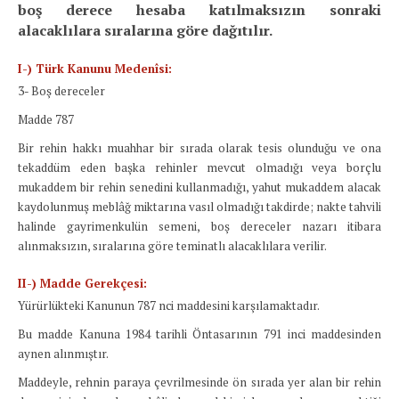
boş derece hesaba katılmaksızın sonraki
alacaklılara sıralarına göre dağıtılır.
I-) Türk Kanunu Medenîsi:
3- Boş dereceler
Madde 787
Bir rehin hakkı muahhar bir sırada olarak tesis olunduğu ve ona
tekaddüm eden başka rehinler mevcut olmadığı veya borçlu
mukaddem bir rehin senedini kullanmadığı, yahut mukaddem alacak
kaydolunmuş meblâğ miktarına vasıl olmadığı takdirde; nakte tahvili
halinde gayrimenkulün semeni, boş dereceler nazarı itibara
alınmaksızın, sıralarına göre teminatlı alacaklılara verilir.
II-) Madde Gerekçesi:
Yürürlükteki Kanunun 787 nci maddesini karşılamaktadır.
Bu madde Kanuna 1984 tarihli Öntasarının 791 inci maddesinden
aynen alınmıştır.
Maddeyle, rehnin paraya çevrilmesinde ön sırada yer alan bir rehin