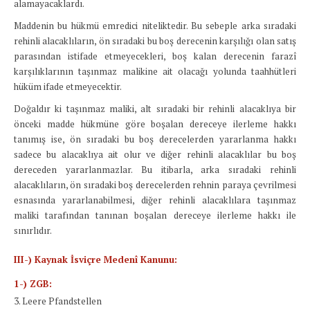
alamayacaklardı.
Maddenin bu hükmü emredici niteliktedir. Bu sebeple arka sıradaki
rehinli alacaklıların, ön sıradaki bu boş derecenin karşılığı olan satış
parasından istifade etmeyecekleri, boş kalan derecenin farazî
karşılıklarının taşınmaz malikine ait olacağı yolunda taahhütleri
hüküm ifade etmeyecektir.
Doğaldır ki taşınmaz maliki, alt sıradaki bir rehinli alacaklıya bir
önceki madde hükmüne göre boşalan dereceye ilerleme hakkı
tanımış ise, ön sıradaki bu boş derecelerden yararlanma hakkı
sadece bu alacaklıya ait olur ve diğer rehinli alacaklılar bu boş
dereceden yararlanmazlar. Bu itibarla, arka sıradaki rehinli
alacaklıların, ön sıradaki boş derecelerden rehnin paraya çevrilmesi
esnasında yararlanabilmesi, diğer rehinli alacaklılara taşınmaz
maliki tarafından tanınan boşalan dereceye ilerleme hakkı ile
sınırlıdır.
III-) Kaynak İsviçre Medenî Kanunu:
1-) ZGB:
3. Leere Pfandstellen